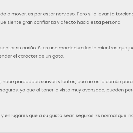
ende a mover, es por estar nervioso. Pero si la levanta torc
que siente gran confianza y afecto hacia esta persona.
entar su cariño. Si es una mordedura lenta mientras que j
ender el carácter de un gato.
ace parpadeos suaves y lentos, que no es lo común para los 
 seguros, ya que al tener la vista muy avanzada, pueden perci
a y en lugares que a su gusto sean seguros. Es normal que i