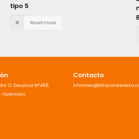
tipo 5
Read more
ión
Contacto
ndro O. Deustua N°465
informes@bitacorarevista.
 - Huancayo