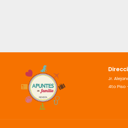
Direcc
Jr. Aleja
4to Piso