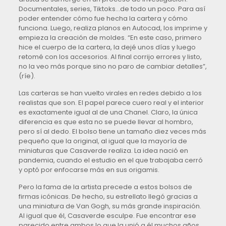
Documentales, series, Tiktoks…de todo un poco. Para así
poder entender cómo fue hecha la cartera y cómo
funciona. Luego, realiza planos en Autocad, los imprime y
empieza la creación de moldes. “En este caso, primero
hice el cuerpo de la cartera, la dejé unos días y luego
retomé con los accesorios. Al final corrijo errores y listo,
no la veo más porque sino no paro de cambiar detalles”,
(ríe).
Las carteras se han vuelto virales en redes debido a los
realistas que son. El papel parece cuero real y el interior
es exactamente igual al de una Chanel. Claro, la única
diferencia es que esta no se puede llevar al hombro,
pero sí al dedo. El bolso tiene un tamaño diez veces más
pequeño que la original, al igual que la mayoría de
miniaturas que Casaverde realiza. La idea nació en
pandemia, cuando el estudio en el que trabajaba cerró
y optó por enfocarse más en sus origamis.
Pero la fama de la artista precede a estos bolsos de
firmas icónicas. De hecho, su estrellato llegó gracias a
una miniatura de Van Gogh, su más grande inspiración.
Al igual que él, Casaverde esculpe. Fue encontrar ese
parecido entre ambos lo que la unió a él muchos años