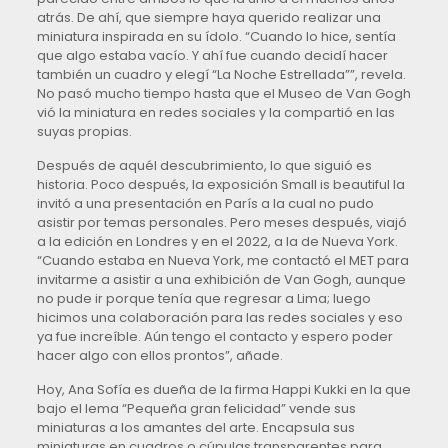
atrás. De ahí, que siempre haya querido realizar una
miniatura inspirada en su ídolo. “Cuando lo hice, sentía
que algo estaba vacío. Y ahí fue cuando decidí hacer
también un cuadro y elegí “La Noche Estrellada””, revela.
No pasó mucho tiempo hasta que el Museo de Van Gogh
vió la miniatura en redes sociales y la compartió en las
suyas propias.
Después de aquél descubrimiento, lo que siguió es
historia. Poco después, la exposición Small is beautiful la
invitó a una presentación en París a la cual no pudo
asistir por temas personales. Pero meses después, viajó
a la edición en Londres y en el 2022, a la de Nueva York.
“Cuando estaba en Nueva York, me contactó el MET para
invitarme a asistir a una exhibición de Van Gogh, aunque
no pude ir porque tenía que regresar a Lima; luego
hicimos una colaboración para las redes sociales y eso
ya fue increíble. Aún tengo el contacto y espero poder
hacer algo con ellos prontos”, añade.
Hoy, Ana Sofía es dueña de la firma Happi Kukki en la que
bajo el lema “Pequeña gran felicidad” vende sus
miniaturas a los amantes del arte. Encapsula sus
miniaturas en cuadros o cúpulas transparentes para