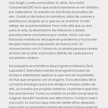
Van Gogh y colecciona sillas. Sí, sillas. Ana Sofía
Casaverde(38) es lo que podría llamarse un ser artístico
por naturaleza. Su estudio en San Borja es prueba de
ello. Cuadros de todos los tamaños, sillas de colores y
plantas por doquier es lo que se ve al entrar. Un fiel
reflejo de su personalidad. Pero más allá que su don
para el arte, la diseñadora de interiores y artista
peruana tiene una historia por contar. Inició con sus
famosas miniaturas de papel en pandemia y hoy la han
llevado hasta una exposición en Nueva York. En
conversación con El Comercio, la artista peruana revela
el inicio de su arte, el proceso detrás de cada pieza y
sus planes a futuro.
De pequeña era fanática del programa Utilísima (por
supuesto). Disfrutaba viendo el programa todas las
tardes e intentando replicar lo que veía en la pantalla.
Así fue que empezó con el origami. A los dieciséis años
ya hacía encargos para sus amigos e incluso antes de
ello, ya creaba sus propias carteras. La primera que hizo
fue una Hermes. Como su madre no podía comprarle la
original, decidió hacerse una ella misma. Compró cuero
y la cosió. Es curioso que más de veinte años después,
haya sido la mismísima revista de moda Vogue quien le