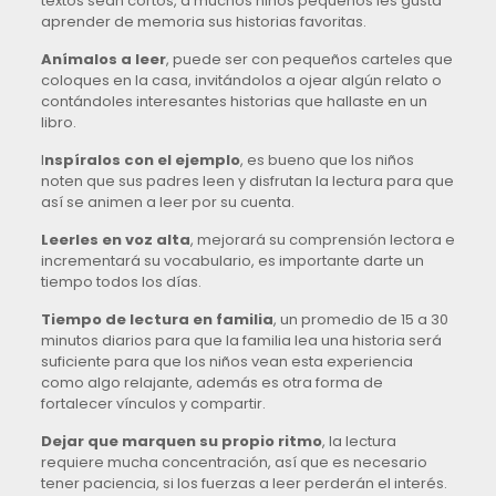
textos sean cortos, a muchos niños pequeños les gusta
aprender de memoria sus historias favoritas.
Anímalos a leer
, puede ser con pequeños carteles que
coloques en la casa, invitándolos a ojear algún relato o
contándoles interesantes historias que hallaste en un
libro.
I
nspíralos con el ejemplo
, es bueno que los niños
noten que sus padres leen y disfrutan la lectura para que
así se animen a leer por su cuenta.
Leerles en voz alta
, mejorará su comprensión lectora e
incrementará su vocabulario, es importante darte un
tiempo todos los días.
Tiempo de lectura en familia
, un promedio de 15 a 30
minutos diarios para que la familia lea una historia será
suficiente para que los niños vean esta experiencia
como algo relajante, además es otra forma de
fortalecer vínculos y compartir.
Dejar que marquen su propio ritmo
, la lectura
requiere mucha concentración, así que es necesario
tener paciencia, si los fuerzas a leer perderán el interés.