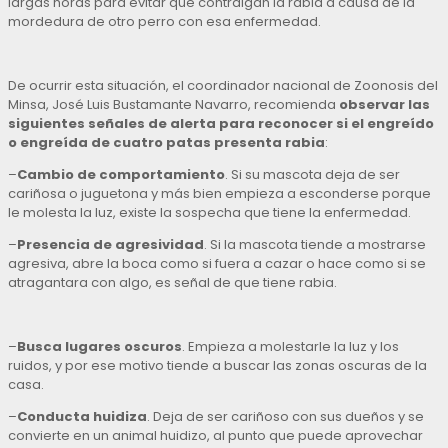
largas horas para evitar que contraigan la rabia a causa de la
mordedura de otro perro con esa enfermedad.
De ocurrir esta situación, el coordinador nacional de Zoonosis del
Minsa, José Luis Bustamante Navarro, recomienda
observar las
siguientes señales de alerta para reconocer si el engreído
o engreída de cuatro patas presenta rabia
:
–
Cambio de comportamiento
. Si su mascota deja de ser
cariñosa o juguetona y más bien empieza a esconderse porque
le molesta la luz, existe la sospecha que tiene la enfermedad.
–
Presencia de agresividad
. Si la mascota tiende a mostrarse
agresiva, abre la boca como si fuera a cazar o hace como si se
atragantara con algo, es señal de que tiene rabia.
–
Busca lugares oscuros
. Empieza a molestarle la luz y los
ruidos, y por ese motivo tiende a buscar las zonas oscuras de la
casa.
–
Conducta huidiza
. Deja de ser cariñoso con sus dueños y se
convierte en un animal huidizo, al punto que puede aprovechar