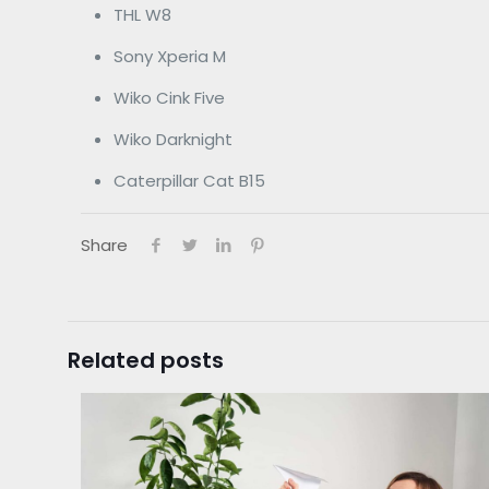
THL W8
Sony Xperia M
Wiko Cink Five
Wiko Darknight
Caterpillar Cat B15
Share
Related posts