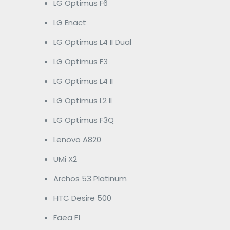
LG Optimus F6
LG Enact
LG Optimus L4 II Dual
LG Optimus F3
LG Optimus L4 II
LG Optimus L2 II
LG Optimus F3Q
Lenovo A820
UMi X2
Archos 53 Platinum
HTC Desire 500
Faea F1