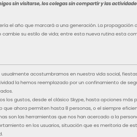
igos sin visitarse, los colegas sin compartir y las activida
 sería el año que marcará a una generación. La propagación 
cambie su estilo de vida; entre esta nueva rutina esta com
e usualmente acostumbramos en nuestra vida social, fiestas, c
vidad la hemos reemplazado por un confinamiento de segurid
rados.
s los gustos, desde el clásico Skype, hasta opciones más 
 que ahora permiten hasta 8 personas, o el siempre eficie
mas son las herramientas que nos han acercado a la person
amiento en los usuarios, situación que es meritoria de est
d.