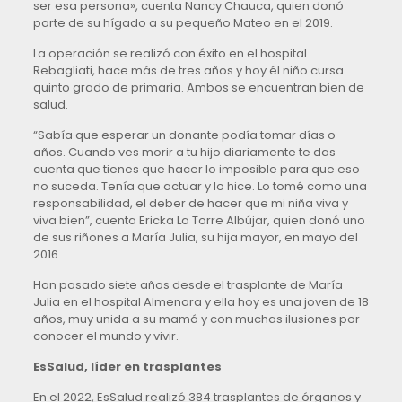
ser esa persona», cuenta Nancy Chauca, quien donó
parte de su hígado a su pequeño Mateo en el 2019.
La operación se realizó con éxito en el hospital
Rebagliati, hace más de tres años y hoy él niño cursa
quinto grado de primaria. Ambos se encuentran bien de
salud.
“Sabía que esperar un donante podía tomar días o
años. Cuando ves morir a tu hijo diariamente te das
cuenta que tienes que hacer lo imposible para que eso
no suceda. Tenía que actuar y lo hice. Lo tomé como una
responsabilidad, el deber de hacer que mi niña viva y
viva bien”, cuenta Ericka La Torre Albújar, quien donó uno
de sus riñones a María Julia, su hija mayor, en mayo del
2016.
Han pasado siete años desde el trasplante de María
Julia en el hospital Almenara y ella hoy es una joven de 18
años, muy unida a su mamá y con muchas ilusiones por
conocer el mundo y vivir.
EsSalud, líder en trasplantes
En el 2022, EsSalud realizó 384 trasplantes de órganos y