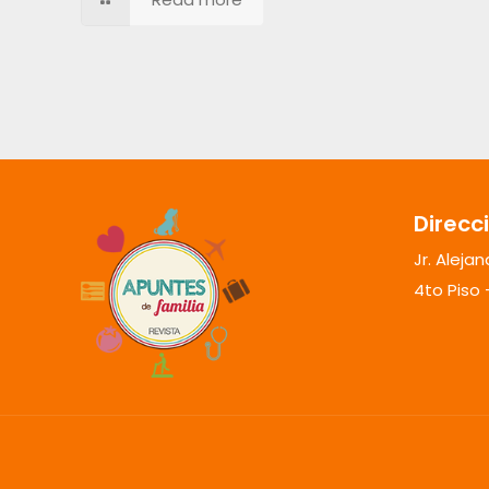
Direcc
Jr. Aleja
4to Piso