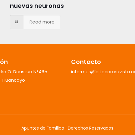
nuevas neuronas
Read more
ión
Contacto
ndro O. Deustua N°465
informes@bitacorarevista.
 - Huancayo
Apuntes de Familioa | Derechos Reservados