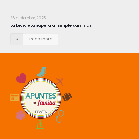
26 diciembre, 2025
La bicicleta supera al simple caminar
Read more