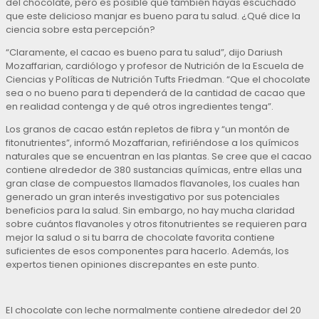
del chocolate, pero es posible que también hayas escuchado
que este delicioso manjar es bueno para tu salud. ¿Qué dice la
ciencia sobre esta percepción?
“Claramente, el cacao es bueno para tu salud”, dijo Dariush
Mozaffarian, cardiólogo y profesor de Nutrición de la Escuela de
Ciencias y Políticas de Nutrición Tufts Friedman. “Que el chocolate
sea o no bueno para ti dependerá de la cantidad de cacao que
en realidad contenga y de qué otros ingredientes tenga”.
Los granos de cacao están repletos de fibra y “un montón de
fitonutrientes”, informó Mozaffarian, refiriéndose a los químicos
naturales que se encuentran en las plantas. Se cree que el cacao
contiene alrededor de 380 sustancias químicas, entre ellas una
gran clase de compuestos llamados flavanoles, los cuales han
generado un gran interés investigativo por sus potenciales
beneficios para la salud. Sin embargo, no hay mucha claridad
sobre cuántos flavanoles y otros fitonutrientes se requieren para
mejor la salud o si tu barra de chocolate favorita contiene
suficientes de esos componentes para hacerlo. Además, los
expertos tienen opiniones discrepantes en este punto.
El chocolate con leche normalmente contiene alrededor del 20