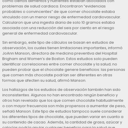
cómo ciertos alimentos y nutrientes estaban asociados con
problemas de salud cardiaca. Encontraron “evidencias
probables o convincentes” de que comer chocolate estaba
vinculado con un menor riesgo de enfermedad cardiovascular.
Calcularon que una ingesta diaria de solo 10 gramos estaba
asociada con una reducción del seis por ciento en el riesgo
general de enfermedad cardiovascular.
Sin embargo, este tipo de cálculos se basan en estudios de
observación, los cuales tienen limitaciones importantes, informó
JoAnn Manson, directora de medicina preventiva del Hospital
Brigham and Women’s de Boston. Estos estudios solo pueden
identificar correlaciones entre comer chocolate y la salud; no
pueden probar que el chocolate genere beneficios: las personas
que comen más chocolate podrían ser diferentes en otras
formas que afecten su salud, afirmó Manson.
Los hallazgos de los estudios de observación también han sido
inconsistentes. Algunos no han encontrado ningún beneficio y
otros han revelado que los que comen chocolate habitualmente
o con mayor frecuencia son más propensos a aumentar de peso,
señaló Manson. Este tipo de estudios tampoco suele considerar
los diferentes tipos de chocolate, que pueden variar en cuanto a
su contenido de cacao. Además, la cantidad de grasa, azúcar y
calorías podría anular cualquier beneficio para la salud que