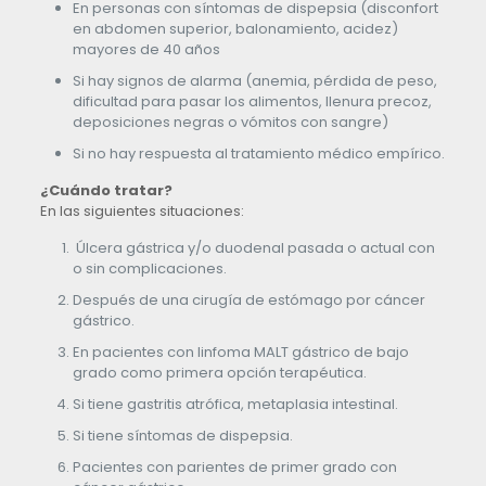
En personas con síntomas de dispepsia (disconfort
en abdomen superior, balonamiento, acidez)
mayores de 40 años
Si hay signos de alarma (anemia, pérdida de peso,
dificultad para pasar los alimentos, llenura precoz,
deposiciones negras o vómitos con sangre)
Si no hay respuesta al tratamiento médico empírico.
¿Cuándo tratar?
En las siguientes situaciones:
Úlcera gástrica y/o duodenal pasada o actual con
o sin complicaciones.
Después de una cirugía de estómago por cáncer
gástrico.
En pacientes con linfoma MALT gástrico de bajo
grado como primera opción terapéutica.
Si tiene gastritis atrófica, metaplasia intestinal.
Si tiene síntomas de dispepsia.
Pacientes con parientes de primer grado con