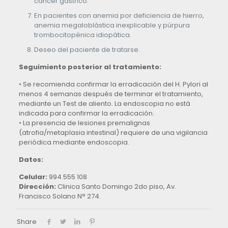
cáncer gástrico.
En pacientes con anemia por deficiencia de hierro,
anemia megaloblástica inexplicable y púrpura
trombocitopénica idiopática.
Deseo del paciente de tratarse.
Seguimiento posterior al tratamiento:
• Se recomienda confirmar la erradicación del H. Pylori al
menos 4 semanas después de terminar el tratamiento,
mediante un Test de aliento. La endoscopia no está
indicada para confirmar la erradicación.
• La presencia de lesiones premalignas
(atrofia/metaplasia intestinal) requiere de una vigilancia
periódica mediante endoscopia.
Datos:
Celular:
994 555 108
Dirección:
Clinica Santo Domingo 2do piso, Av.
Francisco Solano N° 274.
Share