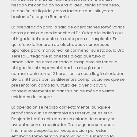
riesgo y mi condición no era la ideal, tenía sobrepeso,
retención de líquido y otros factores que influyeron
bastante” asegura Benjamín.
La preparación para la sala de operaciones tomó varias
horas y casi a la medianoche el Dr. Ortega le indicó que
el hígado del donante era apto para el trasplante. En
quirófano lo llenaron de electrodos y numerosos
aparatos para monitorear al pormenor su estado, la Dra.
Teresa Ortega fue la anestesióloga que tuvo la
amabilidad de estar en todo el trasplante sin tener la
obligación, ni responsabilidad. La cirugía que
normalmente toma 12 horas, en su caso llegó alrededor
de las 19 horas por las diferentes complicaciones que se
presentaron, como la ruptura de la vena cava y
consecuentemente la transfusión de más de veinte
unidades de sangre.
La operación se realizó correctamente, aunque el
pronóstico aún se mantenía en reserva, pues el Sr.
Benjamín había entrado en un estado de coma y se
ayudaba con un respirador. Tras algunas semanas,
finalmente despertó, su recuperación por estar
entubado tomó tiempo, pero ya había superado la