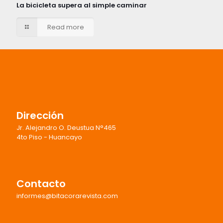
La bicicleta supera al simple caminar
Read more
Dirección
Jr. Alejandro O. Deustua N°465
4to Piso - Huancayo
Contacto
informes@bitacorarevista.com